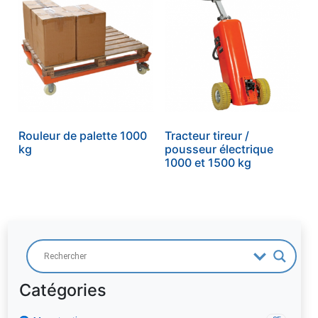
Rouleur de palette 1000
Tracteur tireur /
kg
pousseur électrique
1000 et 1500 kg
39
Soudage
12
13
Machines outils
Procédés de soudage
Catégories
17
6
9
Air comprimé
Métaux d'apports
Tôlerie
Coupage plasma