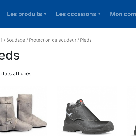
Les produits
Les occasions
Mon com
il
/
Soudage
/
Protection du soudeur
/ Pieds
ieds
ultats affichés