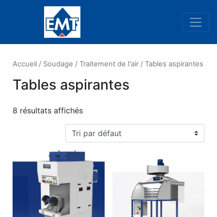
Navigation principale
Accueil
/
Soudage
/
Traitement de l'air
/ Tables aspirantes
Tables aspirantes
8 résultats affichés