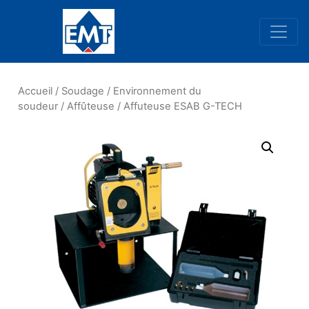
Navigation principale
Accueil
/
Soudage
/
Environnement du
soudeur
/
Affûteuse
/ Affuteuse ESAB G-TECH