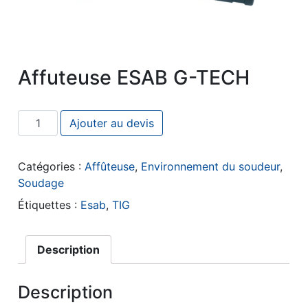
Affuteuse ESAB G-TECH
quantité de Affuteuse ESAB G-TECH
Ajouter au devis
Catégories :
Affûteuse
,
Environnement du soudeur
,
Soudage
Étiquettes :
Esab
,
TIG
Description
Description