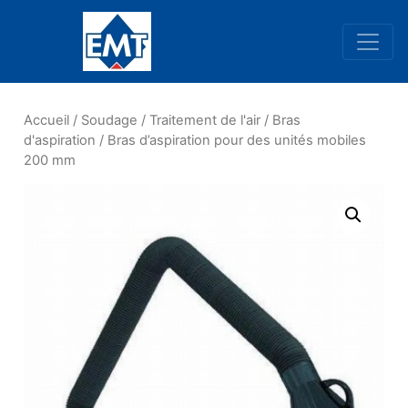
Navigation principale
Accueil
/
Soudage
/
Traitement de l'air
/
Bras
d'aspiration
/ Bras d’aspiration pour des unités mobiles
200 mm