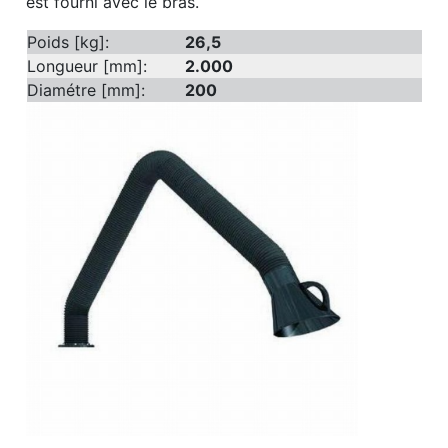
est fourni avec le bras.
Poids [kg]:
26,5
Longueur [mm]:
2.000
Diamétre [mm]:
200