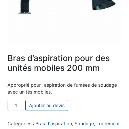
Bras d’aspiration pour des
unités mobiles 200 mm
Approprié pour l’aspiration de fumées de soudage
avec unités mobiles.
quantité de Bras d’aspiration pour des unités mobiles
Ajouter au devis
Catégories :
Bras d'aspiration
,
Soudage
,
Traitement