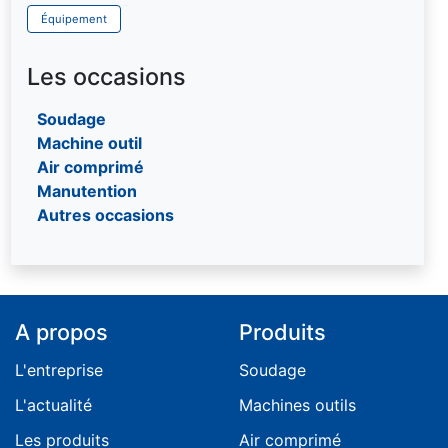
Poinçonneuses
Pistolet de marquage
Palan à main "Haltir"
Chaîne Grade 100 - 120
Tendeur à cliquet pour sangles
Équipement
Rouleuses
Soufflette et ensembles de soufflage
Palan électrique à chaine triphasé
Chaîne inox
Visseuses
Palonnier
Ronde textile multi-brins
Les occasions
Pince
Ronde textile sans fin
Soudage
Portique
Machine outil
Potence
Air comprimé
Treuil
Manutention
Autres occasions
A propos
Produits
L'entreprise
Soudage
L'actualité
Machines outils
Les produits
Air comprimé