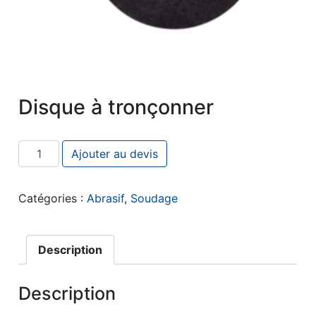
Disque à tronçonner
quantité de Disque à tronçonner
Ajouter au devis
Catégories :
Abrasif
,
Soudage
Description
Description