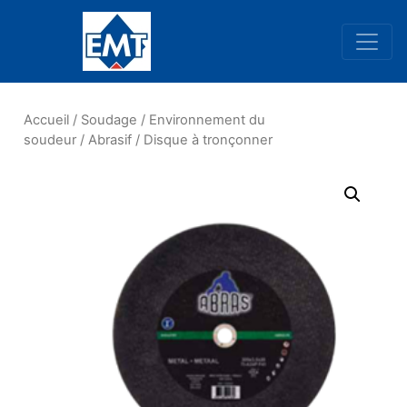
Navigation principale
Accueil
/
Soudage
/
Environnement du
soudeur
/
Abrasif
/ Disque à tronçonner