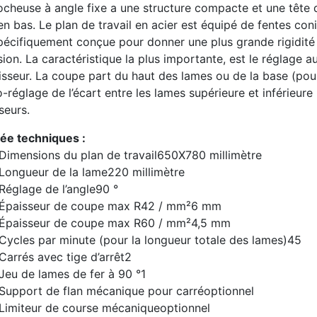
ocheuse à angle fixe a une structure compacte et une tê
en bas. Le plan de travail en acier est équipé de fentes con
pécifiquement conçue pour donner une plus grande rigidité 
sion. La caractéristique la plus importante, est le réglage
isseur. La coupe part du haut des lames ou de la base (pou
o-réglage de l’écart entre les lames supérieure et inférieu
seurs.
ée techniques :
Dimensions du plan de travail
650X780 millimètre
Longueur de la lame
220 millimètre
Réglage de l’angle
90 °
Épaisseur de coupe max R42 / mm²
6 mm
Épaisseur de coupe max R60 / mm²
4,5 mm
Cycles par minute (pour la longueur totale des lames)
45
Carrés avec tige d’arrêt
2
Jeu de lames de fer à 90 °
1
Support de flan mécanique pour carré
optionnel
Limiteur de course mécanique
optionnel