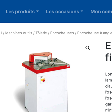
Les produits
Les occasions
Mon com
il
/
Machines outils
/
Tôlerie
/
Encocheuses
/ Encocheuse à angle
E
f
Lon
lam
d’a
l’o
l’o
gar
n’i