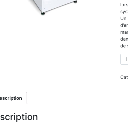
lor
sys
Un 
d’e
mac
dan
de 
qua
Cat
escription
scription