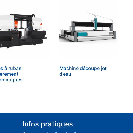
es à ruban
Machine découpe jet
ièrement
d’eau
omatiques
Infos pratiques