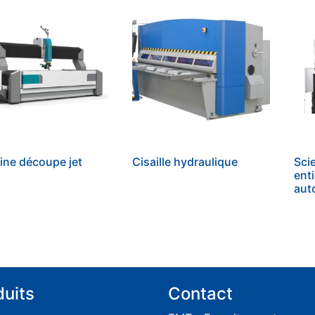
ne découpe jet
Cisaille hydraulique
Sci
ent
aut
duits
Contact