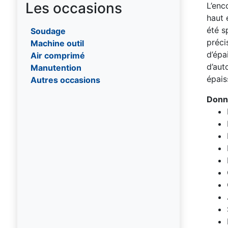
Les occasions
L’enc
Portique
haut 
Potence
été s
Soudage
Treuil
préci
Machine outil
d’épa
Air comprimé
d’aut
Manutention
épais
Autres occasions
Donn