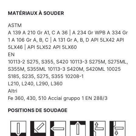
MATÉRIAUX À SOUDER
ASTM
A 139 A 210 Gr A1, C A 36 | A 234 Gr WPB A 334 Gr
1 A 106 Gr A, B, C | A 131 Gr A, B, D API 5LX42 API
5LX46 | API 5LX52 API 5LX60
EN
10113-2 S275, S355, S420 10113-3 S275M, S275ML,
S355M, S355ML 10113-3 S420M, S420ML 10025
S185, S235, S275, S355 10208-1
L210, L240, L290, L360
Altri
Fe 360, 430, 510 Acciai gruppo 1 EN 288/3
POSITIONS DE SOUDAGE