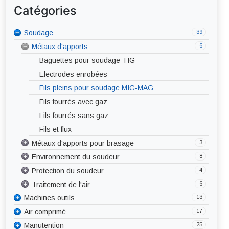
Catégories
39
12
Soudage
Procédés de soudage
6
Métaux d'apports
Coupage plasma
4
Soudage MIG-MAG
Baguettes pour soudage TIG
4
Soudage TIG
Electrodes enrobées
Générateurs fixes
Soudage MMA - Electrode
Fils pleins pour soudage MIG-MAG
Générateurs portables
Générateurs fixes DC / AC-DC
Soudage à la flamme
Fils fourrés avec gaz
Torches MIG-MAG
Générateurs portables DC / AC-DC
Soudage automatique
Fils fourrés sans gaz
Pièces d’usure torches MIG-MAG
Torche TIG
Fils et flux
Pièces d’usure torches TIG
3
Métaux d'apports pour brasage
8
Environnement du soudeur
Brasure forte
4
Protection du soudeur
Brasure tendre
Abrasif
6
Traitement de l'air
Décapants
Affûteuse
Corps
13
Machines outils
Bridage – Fixation
Mains
Aspiration centralisée
17
9
Air comprimé
Tôlerie
Chanfreineuse
Pieds
Aspiration mobile
25
4
5
Manutention
Mécanique
Traitement de l'air
Décapeur
Tête
Aspirations stationnaires
Cisailles hydrauliques