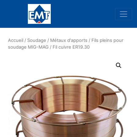
Navigation principale
Accueil
/
Soudage
/
Métaux d'apports
/
Fils pleins pour
soudage MIG-MAG
/ Fil cuivre ER19.30