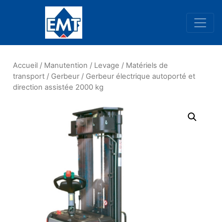
Navigation principale
Accueil
/
Manutention
/
Levage
/
Matériels de
transport
/
Gerbeur
/ Gerbeur électrique autoporté et
direction assistée 2000 kg