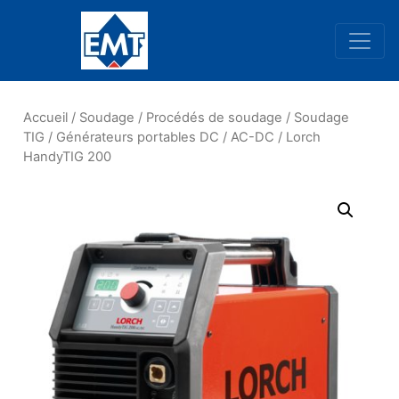
Navigation principale
Accueil
/
Soudage
/
Procédés de soudage
/
Soudage
TIG
/
Générateurs portables DC / AC-DC
/ Lorch
HandyTIG 200