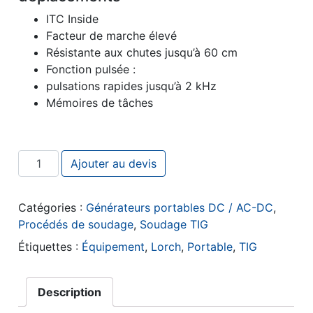
ITC Inside
Facteur de marche élevé
Résistante aux chutes jusqu’à 60 cm
Fonction pulsée :
pulsations rapides jusqu’à 2 kHz
Mémoires de tâches
quantité de Lorch HandyTIG 200
Ajouter au devis
Catégories :
Générateurs portables DC / AC-DC
,
Procédés de soudage
,
Soudage TIG
Étiquettes :
Équipement
,
Lorch
,
Portable
,
TIG
Description