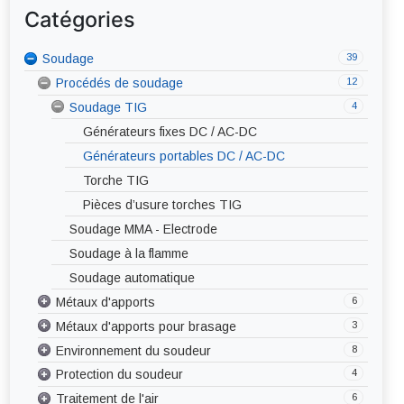
Catégories
39
Soudage
Coupage plasma
12
4
Procédés de soudage
Soudage MIG-MAG
4
Soudage TIG
Générateurs fixes
Générateurs portables
Générateurs fixes DC / AC-DC
Torches MIG-MAG
Générateurs portables DC / AC-DC
Pièces d’usure torches MIG-MAG
Torche TIG
Pièces d’usure torches TIG
Soudage MMA - Electrode
Soudage à la flamme
Soudage automatique
6
Métaux d'apports
3
Métaux d'apports pour brasage
Baguettes pour soudage TIG
8
Environnement du soudeur
Electrodes enrobées
Brasure forte
4
Protection du soudeur
Fils pleins pour soudage MIG-MAG
Brasure tendre
Abrasif
6
Traitement de l'air
Fils fourrés avec gaz
Décapants
Affûteuse
Corps