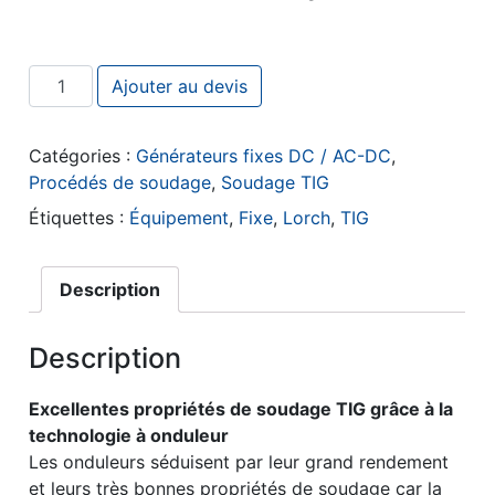
quantité de Lorch T-Pro 300
Ajouter au devis
Catégories :
Générateurs fixes DC / AC-DC
,
Procédés de soudage
,
Soudage TIG
Étiquettes :
Équipement
,
Fixe
,
Lorch
,
TIG
Description
Description
Excellentes propriétés de soudage TIG grâce à la
technologie à onduleur
Les onduleurs séduisent par leur grand rendement
et leurs très bonnes propriétés de soudage car la