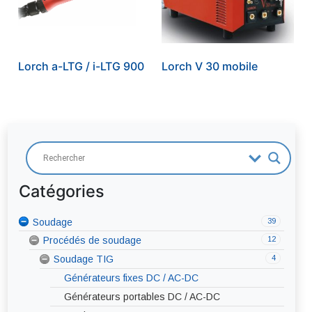
Lorch a-LTG / i-LTG 900
Lorch V 30 mobile
Catégories
39
Soudage
Coupage plasma
12
4
Procédés de soudage
Soudage MIG-MAG
4
Soudage TIG
Générateurs fixes
Générateurs portables
Générateurs fixes DC / AC-DC
Torches MIG-MAG
Générateurs portables DC / AC-DC