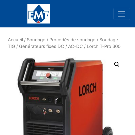
Navigation principale
Accueil
/
Soudage
/
Procédés de soudage
/
Soudage
TIG
/
Générateurs fixes DC / AC-DC
/ Lorch T-Pro 300