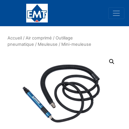
Navigation principale
Accueil
/
Air comprimé
/
Outillage
pneumatique
/
Meuleuse
/ Mini-meuleuse