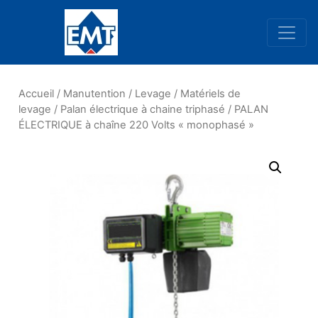
Navigation principale
Accueil
/
Manutention
/
Levage
/
Matériels de
levage
/
Palan électrique à chaine triphasé
/ PALAN
ÉLECTRIQUE à chaîne 220 Volts « monophasé »