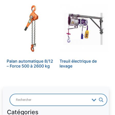
Palan automatique 8/12
Treuil électrique de
– Force 500 à 2600 kg
levage
39
Soudage
12
13
Machines outils
Procédés de soudage
Catégories