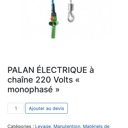
PALAN ÉLECTRIQUE à
chaîne 220 Volts «
monophasé »
quantité de PALAN ÉLECTRIQUE à chaîne 220 Volts « 
Ajouter au devis
Catégories :
Levage
,
Manutention
,
Matériels de