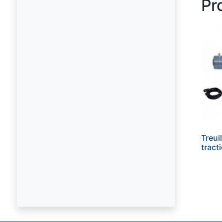
Pr
Treui
tract