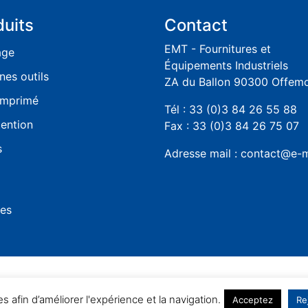
duits
Contact
EMT - Fournitures et
age
Équipements Industriels
nes outils
ZA du Ballon 90300 Offem
omprimé
Tél : 33 (0)3 84 26 55 88
ention
Fax : 33 (0)3 84 26 75 07
s
Adresse mail : contact@e-m
les
es afin d’améliorer l'expérience et la navigation.
Acceptez
Re