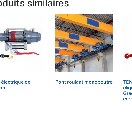
oduits similaires
l électrique de
Pont roulant monopoutre
TEN
ion
cli
Gra
cro