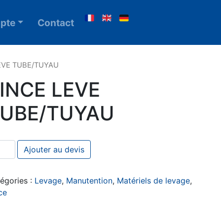
pte
Contact
LEVE TUBE/TUYAU
INCE LEVE
UBE/TUYAU
ntité de PINCE LEVE TUBE/TUYAU
Ajouter au devis
égories :
Levage
,
Manutention
,
Matériels de levage
,
ce