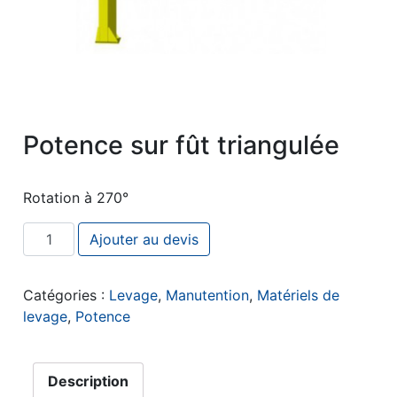
Potence sur fût triangulée
Rotation à 270°
quantité de Potence sur fût triangulée
Ajouter au devis
Catégories :
Levage
,
Manutention
,
Matériels de
levage
,
Potence
Description