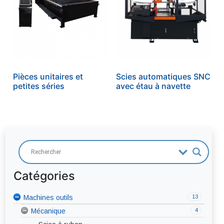
Pièces unitaires et
Scies automatiques SNC
petites séries
avec étau à navette
Catégories
39
Soudage
12
13
9
Machines outils
Procédés de soudage
Tôlerie
6
4
Métaux d'apports
Mécanique
Coupage plasma
Cisailles hydrauliques
4
3