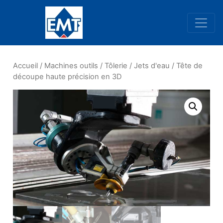
Navigation principale
Accueil
/
Machines outils
/
Tôlerie
/
Jets d'eau
/ Tête de
découpe haute précision en 3D