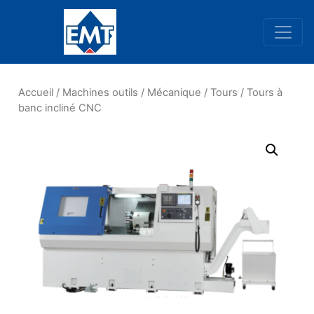
Navigation principale
Accueil
/
Machines outils
/
Mécanique
/
Tours
/ Tours à
banc incliné CNC