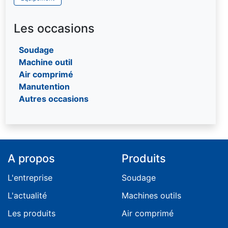
Soufflette et ensembles de soufflage
Palan électrique à chaine triphasé
Chaîne inox
Visseuses
Palonnier
Ronde textile multi-brins
Les occasions
Pince
Ronde textile sans fin
Soudage
Portique
Machine outil
Potence
Air comprimé
Treuil
Manutention
Autres occasions
A propos
Produits
L'entreprise
Soudage
L'actualité
Machines outils
Les produits
Air comprimé