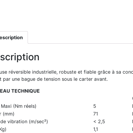
escription
scription
use réversible industrielle, robuste et fiable grâce à sa co
it par une bague de tension sous le carter avant.
EAU TECHNIQUE
 Maxi (Nm réels)
5
r (mm)
71
de vibration (m/sec²)
< 2,5
Kg)
1,1