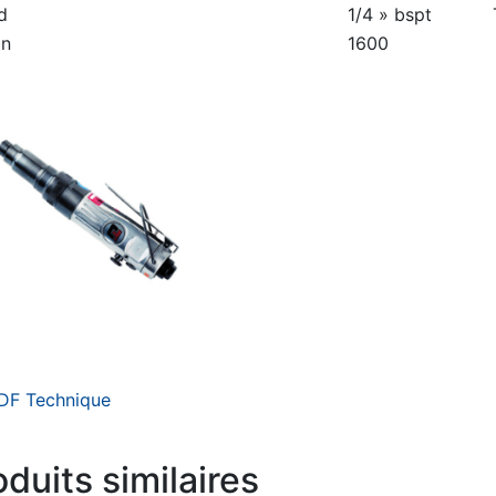
d
1/4 » bspt
in
1600
DF Technique
oduits similaires