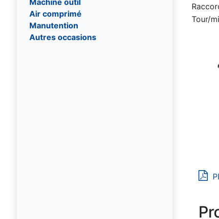
Machine outil
Raccor
Air comprimé
Tour/m
Manutention
Autres occasions
P
Pr