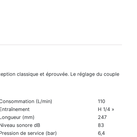
nception classique et éprouvée. Le réglage du couple
Consommation (L/min)
110
Entraînement
H 1/4 »
Longueur (mm)
247
Niveau sonore dB
83
Pression de service (bar)
6,4