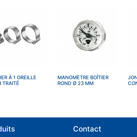
IER À 1 OREILLE
MANOMÈTRE BOÎTIER
JON
R TRAITÉ
ROND Ø 23 MM
CO
duits
Contact