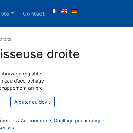
pte
Contact
droite
isseuse droite
mbrayage réglable
nneau d’accrochage
chappement arrière
ntité de Visseuse droite
Ajouter au devis
égories :
Air comprimé
,
Outillage pneumatique
,
seuses