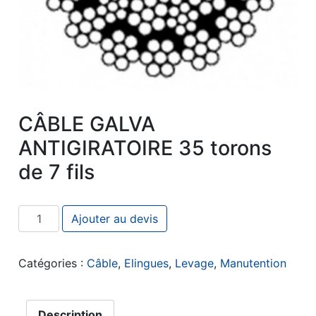
CÂBLE GALVA
ANTIGIRATOIRE 35 torons
de 7 fils
quantité de CÂBLE GALVA ANTIGIRATOIRE 35 torons de 
Ajouter au devis
Catégories :
Câble
,
Elingues
,
Levage
,
Manutention
Description