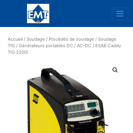
Navigation principale
Accueil
/
Soudage
/
Procédés de soudage
/
Soudage
TIG
/
Générateurs portables DC / AC-DC
/ ESAB Caddy
TIG 2200i