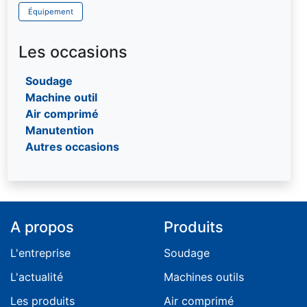
Poinçonneuses
Pistolet de marquage
Palan à main "Haltir"
Chaîne Grade 100 - 120
Tendeur à cliquet pour sangles
Équipement
Rouleuses
Soufflette et ensembles de soufflage
Palan électrique à chaine triphasé
Chaîne inox
Visseuses
Palonnier
Ronde textile multi-brins
Les occasions
Pince
Ronde textile sans fin
Soudage
Portique
Machine outil
Potence
Air comprimé
Treuil
Manutention
Autres occasions
A propos
Produits
L'entreprise
Soudage
L'actualité
Machines outils
Les produits
Air comprimé