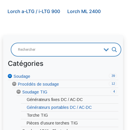
Lorch a-LTG / i-LTG 900
Lorch ML 2400
Catégories
39
Soudage
Coupage plasma
12
4
Procédés de soudage
Soudage MIG-MAG
4
Soudage TIG
Générateurs fixes
Générateurs portables
Générateurs fixes DC / AC-DC
Torches MIG-MAG
Générateurs portables DC / AC-DC
Pièces d’usure torches MIG-MAG
Torche TIG
Pièces d’usure torches TIG