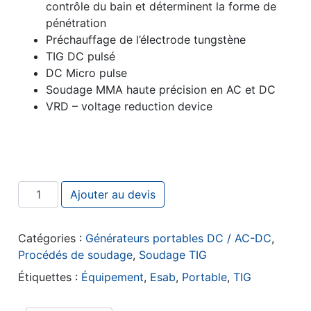
contrôle du bain et déterminent la forme de
pénétration
Préchauffage de l’électrode tungstène
TIG DC pulsé
DC Micro pulse
Soudage MMA haute précision en AC et DC
VRD – voltage reduction device
quantité de ESAB Caddy TIG 2200i
Ajouter au devis
Catégories :
Générateurs portables DC / AC-DC
,
Procédés de soudage
,
Soudage TIG
Étiquettes :
Équipement
,
Esab
,
Portable
,
TIG