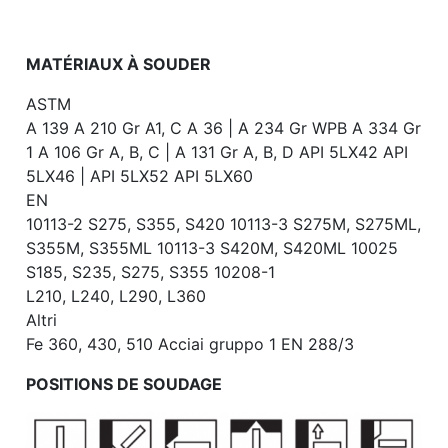
MATÉRIAUX À SOUDER
ASTM
A 139 A 210 Gr A1, C A 36 | A 234 Gr WPB A 334 Gr
1 A 106 Gr A, B, C | A 131 Gr A, B, D API 5LX42 API
5LX46 | API 5LX52 API 5LX60
EN
10113-2 S275, S355, S420 10113-3 S275M, S275ML,
S355M, S355ML 10113-3 S420M, S420ML 10025
S185, S235, S275, S355 10208-1
L210, L240, L290, L360
Altri
Fe 360, 430, 510 Acciai gruppo 1 EN 288/3
POSITIONS DE SOUDAGE