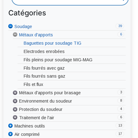
Catégories
39
12
Soudage
Procédés de soudage
6
Métaux d'apports
Coupage plasma
4
Soudage MIG-MAG
Baguettes pour soudage TIG
4
Soudage TIG
Electrodes enrobées
Générateurs fixes
Soudage MMA - Electrode
Fils pleins pour soudage MIG-MAG
Générateurs portables
Générateurs fixes DC / AC-DC
Soudage à la flamme
Fils fourrés avec gaz
Torches MIG-MAG
Générateurs portables DC / AC-DC
Soudage automatique
Fils fourrés sans gaz
Pièces d’usure torches MIG-MAG
Torche TIG
Fils et flux
Pièces d’usure torches TIG
3
Métaux d'apports pour brasage
8
Environnement du soudeur
Brasure forte
4
Protection du soudeur
Brasure tendre
Abrasif
6
Traitement de l'air
Décapants
Affûteuse
Corps
13
Machines outils
Bridage – Fixation
Mains
Aspiration centralisée
17
9
Air comprimé
Tôlerie
Chanfreineuse
Pieds
Aspiration mobile