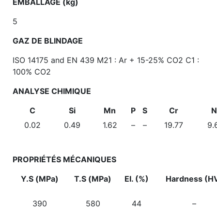
EMBALLAGE (kg)
5
GAZ DE BLINDAGE
ISO 14175 and EN 439 M21 : Ar + 15-25% CO2 C1 :
100% CO2
ANALYSE CHIMIQUE
C
Si
Mn
P
S
Cr
N
0.02
0.49
1.62
–
–
19.77
9.
PROPRIÉTÉS MÉCANIQUES
Y.S (MPa)
T.S (MPa)
EI. (%)
Hardness (H
390
580
44
–