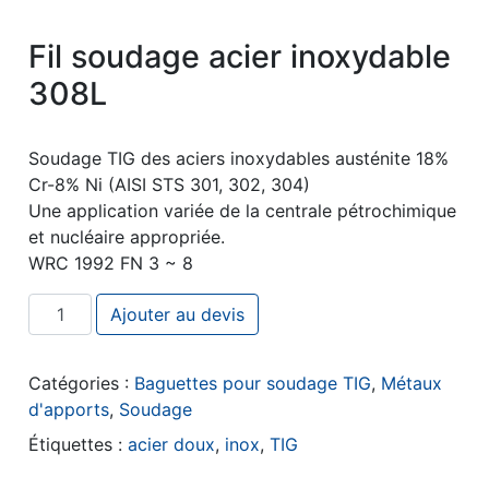
Fil soudage acier inoxydable
308L
Soudage TIG des aciers inoxydables austénite 18%
Cr-8% Ni (AISI STS 301, 302, 304)
Une application variée de la centrale pétrochimique
et nucléaire appropriée.
WRC 1992 FN 3 ~ 8
quantité de Fil soudage acier inoxydable 308L
Ajouter au devis
Catégories :
Baguettes pour soudage TIG
,
Métaux
d'apports
,
Soudage
Étiquettes :
acier doux
,
inox
,
TIG