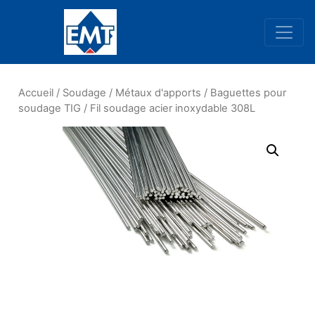
Navigation principale
Accueil
/
Soudage
/
Métaux d'apports
/
Baguettes pour
soudage TIG
/ Fil soudage acier inoxydable 308L