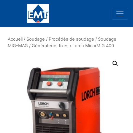
Navigation principale
Accueil
/
Soudage
/
Procédés de soudage
/
Soudage
MIG-MAG
/
Générateurs fixes
/ Lorch MicorMIG 400