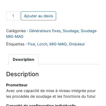
quantité de Lorch MicorMIG 400
Ajouter au devis
Catégories :
Générateurs fixes
,
Soudage
,
Soudage
MIG-MAG
Étiquettes :
Fixe
,
Lorch
,
MIG-MAG
,
Onduleur
Description
Description
Prometteur
Avec une capacité de mise à niveau intégrée pour
les procédés de soudage et les fonctions du futur
Capacité de configuration individuelle