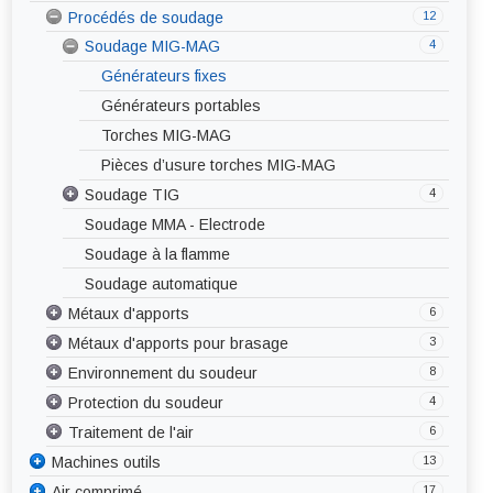
12
Procédés de soudage
Coupage plasma
4
Soudage MIG-MAG
Générateurs fixes
Générateurs portables
Torches MIG-MAG
Pièces d’usure torches MIG-MAG
4
Soudage TIG
Soudage MMA - Electrode
Générateurs fixes DC / AC-DC
Soudage à la flamme
Générateurs portables DC / AC-DC
Soudage automatique
Torche TIG
6
Métaux d'apports
Pièces d’usure torches TIG
3
Métaux d'apports pour brasage
Baguettes pour soudage TIG
8
Environnement du soudeur
Electrodes enrobées
Brasure forte
4
Protection du soudeur
Fils pleins pour soudage MIG-MAG
Brasure tendre
Abrasif
6
Traitement de l'air
Fils fourrés avec gaz
Décapants
Affûteuse
Corps
13
Machines outils
Fils fourrés sans gaz
Bridage – Fixation
Mains
Aspiration centralisée
17
9
Air comprimé
Tôlerie
Fils et flux
Chanfreineuse
Pieds
Aspiration mobile