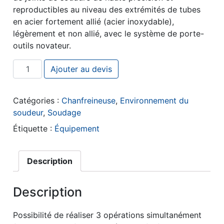
reproductibles au niveau des extrémités de tubes
en acier fortement allié (acier inoxydable),
légèrement et non allié, avec le système de porte-
outils novateur.
quantité de Machines pour le façonnage des extrémités
Ajouter au devis
Catégories :
Chanfreineuse
,
Environnement du
soudeur
,
Soudage
Étiquette :
Équipement
Description
Description
Possibilité de réaliser 3 opérations simultanément