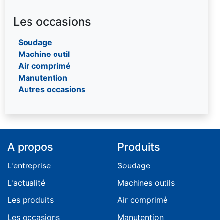
Rouleuses
Soufflette et ensembles de soufflage
Palan électrique à chaine triphasé
Chaîne inox
Visseuses
Palonnier
Ronde textile multi-brins
Les occasions
Pince
Ronde textile sans fin
Soudage
Portique
Machine outil
Potence
Air comprimé
Treuil
Manutention
Autres occasions
A propos
Produits
L'entreprise
Soudage
L'actualité
Machines outils
Les produits
Air comprimé
Les occasions
Manutention