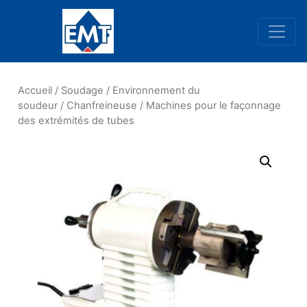
Navigation principale
Accueil
/
Soudage
/
Environnement du
soudeur
/
Chanfreineuse
/ Machines pour le façonnage
des extrémités de tubes