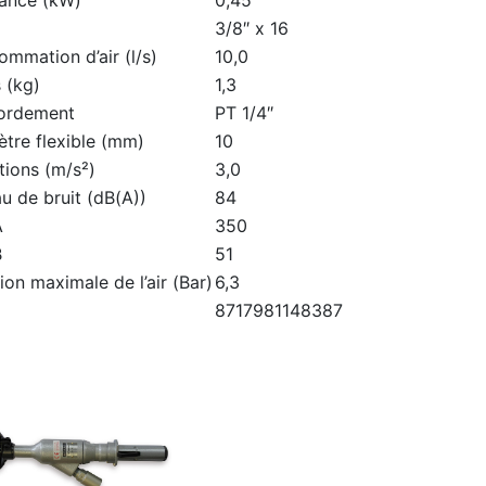
3/8″ x 16
mmation d’air (l/s)
10,0
 (kg)
1,3
ordement
PT 1/4″
tre flexible (mm)
10
tions (m/s²)
3,0
u de bruit (dB(A))
84
A
350
B
51
ion maximale de l’air (Bar)
6,3
8717981148387