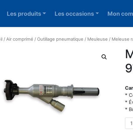
Les produits
Les occasions
Mon com
il
/
Air comprimé
/
Outillage pneumatique
/
Meuleuse
/ Meleuse r
M
Car
* C
* É
* B
qua