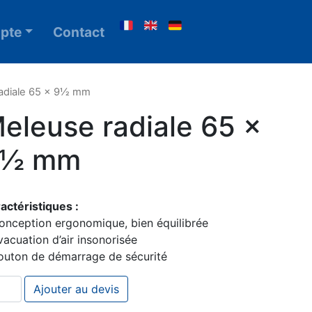
pte
Contact
adiale 65 x 9½ mm
eleuse radiale 65 x
9½ mm
actéristiques :
onception ergonomique, bien équilibrée
vacuation d’air insonorisée
outon de démarrage de sécurité
ntité de Meleuse radiale 65 x 9½ mm
Ajouter au devis