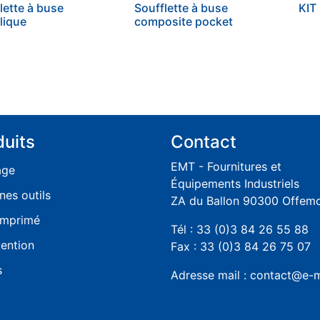
lette à buse
Soufflette à buse
KIT
lique
composite pocket
duits
Contact
EMT - Fournitures et
age
Équipements Industriels
nes outils
ZA du Ballon 90300 Offem
omprimé
Tél : 33 (0)3 84 26 55 88
ention
Fax : 33 (0)3 84 26 75 07
s
Adresse mail : contact@e-m