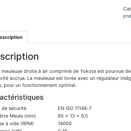
Cat
pne
escription
scription
 meuleuse droite à air comprimé de Yokota est pourvue de 
vité accrue. La meuleuse est livrée avec un régulateur inté
s, pour un fonctionnement optimal.
actéristiques
 de sécurité
EN ISO 11148-7
ètre Meule (mm)
65 x 13 x 9,5
se à vide (RPM)
14000
sance (kW)
0,45