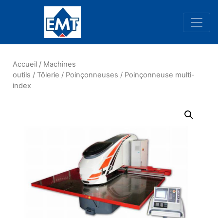
Navigation principale
Accueil
/
Machines
outils
/
Tôlerie
/
Poinçonneuses
/ Poinçonneuse multi-
index