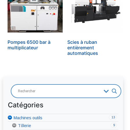
Pompes 6500 bar à
Scies à ruban
multiplicateur
entièrement
automatiques
Catégories
39
Soudage
12
13
Machines outils
Procédés de soudage
6
9
Métaux d'apports
Tôlerie
Coupage plasma