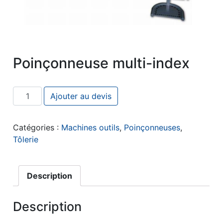
Poinçonneuse multi-index
quantité de Poinçonneuse multi-index
Ajouter au devis
Catégories :
Machines outils
,
Poinçonneuses
,
Tôlerie
Description
Description