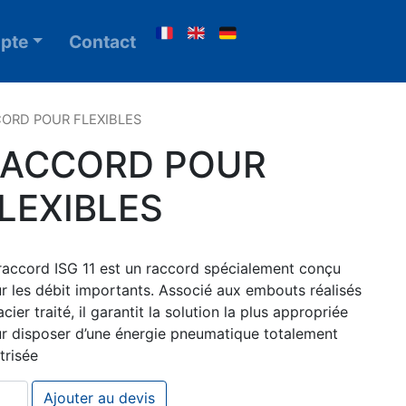
pte
Contact
CORD POUR FLEXIBLES
ACCORD POUR
LEXIBLES
raccord ISG 11 est un raccord spécialement conçu
r les débit importants. Associé aux embouts réalisés
acier traité, il garantit la solution la plus appropriée
r disposer d’une énergie pneumatique totalement
trisée
ntité de RACCORD POUR FLEXIBLES
Ajouter au devis