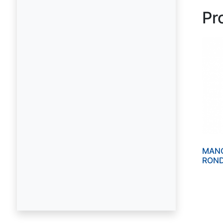
Pr
MANO
ROND