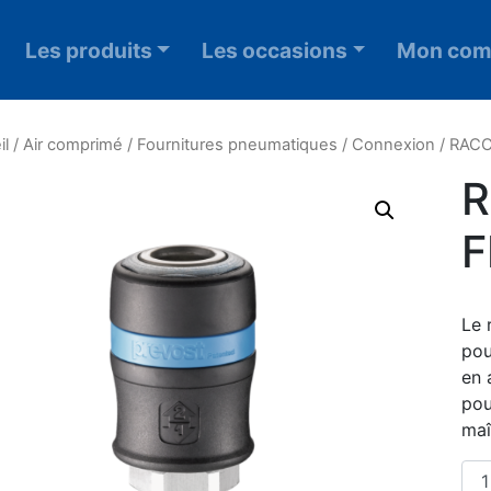
Les produits
Les occasions
Mon com
il
/
Air comprimé
/
Fournitures pneumatiques
/
Connexion
/ RAC
R
F
Le 
pou
en 
pou
maî
qua