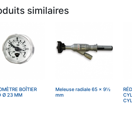
oduits similaires
MÈTRE BOÎTIER
Meleuse radiale 65 x 9½
RÉ
 Ø 23 MM
mm
CYL
CYL