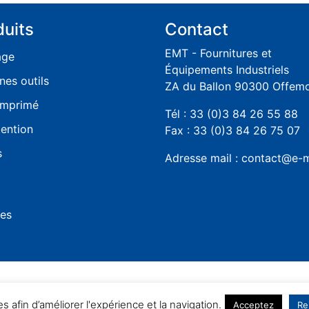
duits
Contact
EMT - Fournitures et
age
Équipements Industriels
nes outils
ZA du Ballon 90300 Offem
omprimé
Tél : 33 (0)3 84 26 55 88
ention
Fax : 33 (0)3 84 26 75 07
s
Adresse mail : contact@e-m
les
es afin d’améliorer l'expérience et la navigation.
Acceptez
Re