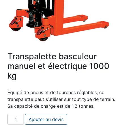
Transpalette basculeur
manuel et électrique 1000
kg
Équipé de pneus et de fourches réglables, ce
transpalette peut s’utiliser sur tout type de terrain.
Sa capacité de charge est de 1,2 tonnes.
quantité de Transpalette basculeur manuel et électriqu
Ajouter au devis