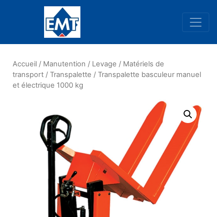
Navigation principale
Accueil
/
Manutention
/
Levage
/
Matériels de
transport
/
Transpalette
/ Transpalette basculeur manuel
et électrique 1000 kg